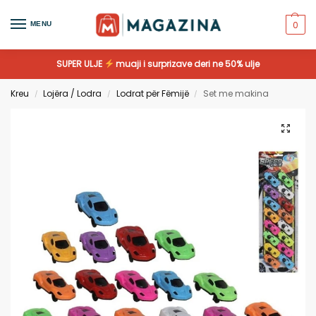
0
MENU
SUPER ULJE
muaji i surprizave deri ne 50% ulje
Kreu
Lojëra / Lodra
Lodrat për Fëmijë
Set me makina
/
/
/