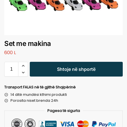
Set me makina
600
L
Shtoje në shportë
Transport FALAS në të gjithë Shqipërinë
14 ditë mundësi kthimi produkti
Porosita niset brenda 24h
Pagesa të sigurta