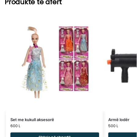
Produkte të afërt
Set me kukull aksesorë
Armë lodër
600
L
500
L