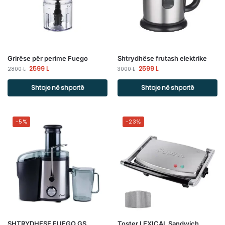
Grirëse për perime Fuego
Shtrydhëse frutash elektrike
2599
L
2599
L
2800
L
3000
L
Shtoje në shportë
Shtoje në shportë
-5%
-23%
SHTRYDHESE FUEGO GS
Toster LEXICAL Sandwich