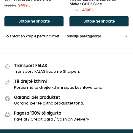
Maker Grill 2 Slice
9499
L
10000
L
4399
L
5699
L
Shtoje në shportë
Shtoje në shportë
Po shfaqen krejt 4 përfundimet
Transport FALAS
Transporti FALAS kudo në Shqipëri.
Të drejtë kthimi
Porosi me të drejtë kthimi sipas kushteve tona.
Garanci për produktet
Garanci për të gjitha produktet tona.
Pagesa 100% të sigurta
PayPal / Credit Card / Cash on Delivery