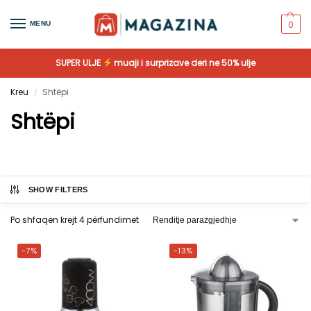
0
MENU
SUPER ULJE
muaji i surprizave deri ne 50% ulje
Kreu
Shtëpi
/
Shtëpi
SHOW FILTERS
Po shfaqen krejt 4 përfundimet
-7%
-13%